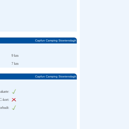
Capfun Camping Stoetenslagh
9 km
7 km
Capfun Camping Stoetenslagh
akarte:
C-kort:
orbudt: