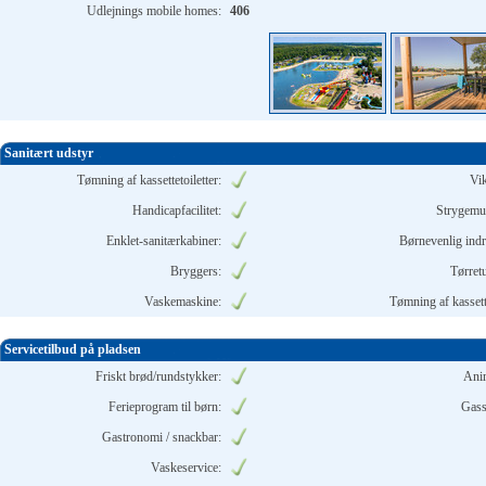
Udlejnings mobile homes:
406
Sanitært udstyr
Tømning af kassettetoiletter:
Vi
Handicapfacilitet:
Strygemu
Enklet-sanitærkabiner:
Børnevenlig indr
Bryggers:
Tørret
Vaskemaskine:
Tømning af kassette
Servicetilbud på pladsen
Friskt brød/rundstykker:
Ani
Ferieprogram til børn:
Gass
Gastronomi / snackbar:
Vaskeservice: