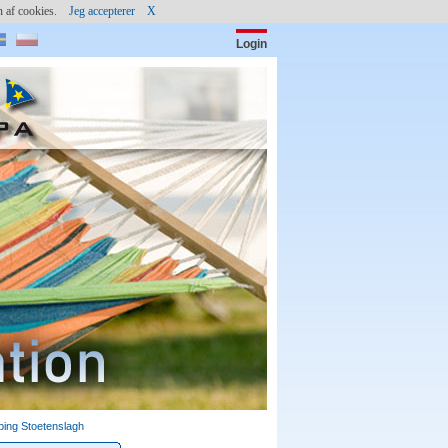
gen af cookies.
Jeg accepterer
X
Login
Password:
(c) shutterstock
ing Stoetenslagh