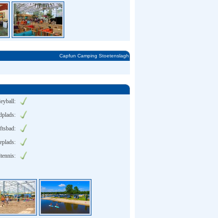
Capfun Camping Stoetenslagh
eyball:
dplads:
ftsbad:
eplads:
tennis: