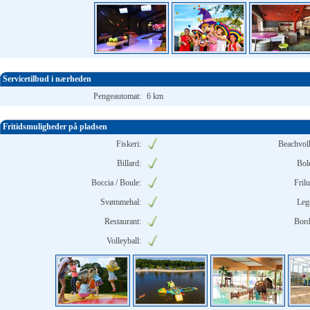
Servicetilbud i nærheden
Pengeautomat:
6 km
Fritidsmuligheder på pladsen
Fiskeri:
Beachvoll
Billard:
Bol
Boccia / Boule:
Frilu
Svømmehal:
Leg
Restaurant:
Bord
Volleyball: