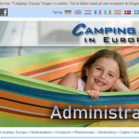
else hos ”Camping i Europa” bruger vi cookies. Ved at klikke rundt på sitet accepterer du bru
Sprog:
Bruger:
Registrer plads
Gemt password?
Camping i Europa »
Nederlandene
»
Overijssel
» Rheezerveen - Hardenberg » Capfun Camp