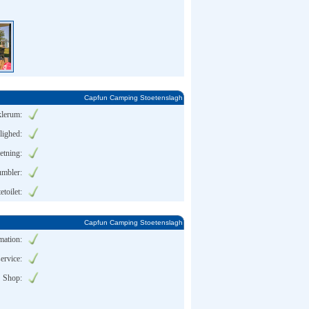
Capfun Camping Stoetenslagh
klerum:
lighed:
etning:
umbler:
toilet:
Capfun Camping Stoetenslagh
mation:
ervice:
Shop: