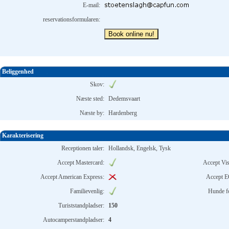
E-mail:
reservationsformularen:
Book online nu!
Beliggenhed
Skov:
Næste sted:
Dedemsvaart
Næste by:
Hardenberg
Karakterisering
Receptionen taler:
Hollandsk, Engelsk, Tysk
Accept Mastercard:
Accept Vis
Accept American Express:
Accept E
Familievenlig:
Hunde f
Turiststandpladser:
150
Autocamperstandpladser:
4