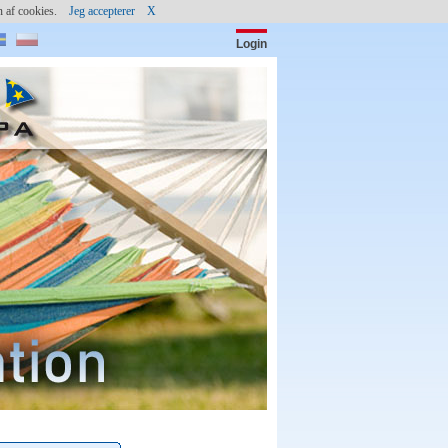
gen af cookies.
Jeg accepterer
X
Login
Password:
(c) shutterstock