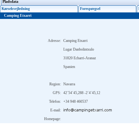
Pladsdata
Kørselsvejledning
Forespørgsel
Camping Etxarri
Adresse:
Camping Etxarri
Lugar Danbolintxulo
31820 Echarri-Aranaz
Spanien
Region:
Navarra
GPS:
42´54´45,288 -2´4´45,12
Telefon:
+34 948 460537
E-mail:
Homepage: