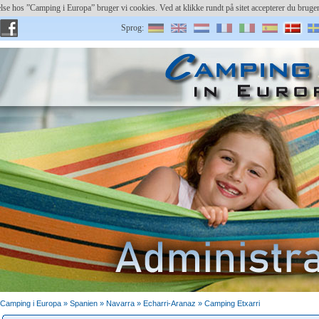
else hos ”Camping i Europa” bruger vi cookies. Ved at klikke rundt på sitet accepterer du bru
Sprog:
Bruger:
Registrer plads
Gemt password?
Camping i Europa »
Spanien
»
Navarra
» Echarri-Aranaz » Camping Etxarri