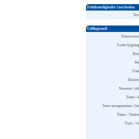
Fritidsmuligheder i nærheden
Ter
Udflugtsmål
Natursevær
Fredet bygnin
Borg
Ba
Frit
Histori
Museum / udst
Teater / 
Store arrangementer / fes
Natur- / Nation
Dyre- / v