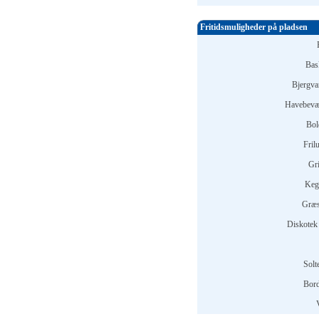
Fritidsmuligheder på pladsen
Bask
Bjergva
Havebevæ
Bol
Fril
Gri
Keg
Græs
Diskotek 
Solt
Bord