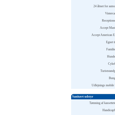
24 åbnet for auto
Vinterc
Receptione
Accept Mast
Accept American E
Egnet t
Familie
Hunde 
Cykel
Turiststandp
Bung
Udlejnings mobile
Sanitært udstyr
Tømning af kassetteto
Handicapfa