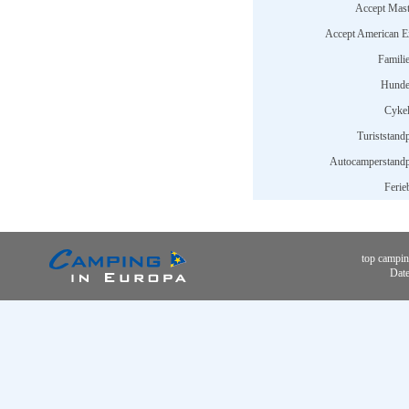
Accept Mast
Accept American E
Familie
Hunde 
Cykel
Turiststandp
Autocamperstandp
Ferie
top campin
Date