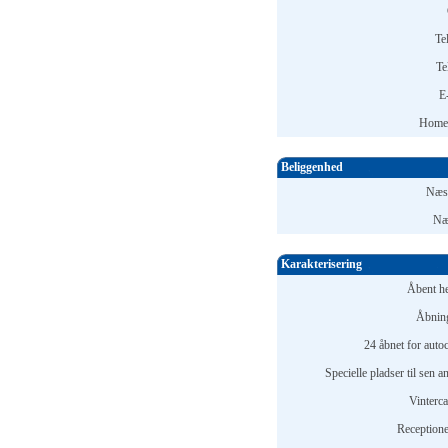
Te
Te
E
Home
Beliggenhed
Næst
Næ
Karakterisering
Åbent he
Åbning
24 åbnet for auto
Specielle pladser til sen 
Vinterc
Receptione