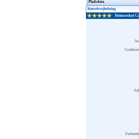
Pladsdata
Kørselsvejledning
Holmernhof Ca
Aw
Certificer
Adr
Forbunds