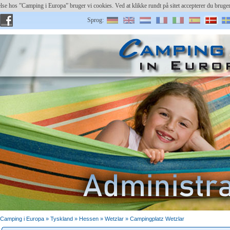
else hos ”Camping i Europa” bruger vi cookies. Ved at klikke rundt på sitet accepterer du bru
Sprog:
Bruger:
Registrer plads
Gemt password?
Camping i Europa »
Tyskland
»
Hessen
» Wetzlar » Campingplatz Wetzlar