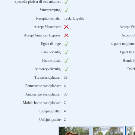
Specielle pladser til sen ankomst:
Vintercamping:
Receptionen taler:
Tysk, Engelsk
Accept Mastercard:
Accept Vis
Accept American Express:
Accept E
Egnet til unge:
separat ungdom
Familievenlig:
Egnet til 
Hunde tilladt:
Hunde f
Motorcykelvenlig:
Cykel
Turiststandpladser:
33
Permanente standpladser:
4
Autocamperstandpladser:
33
Mobile home standpladser:
2
Campinghytter:
4
Udlejningstelte:
2