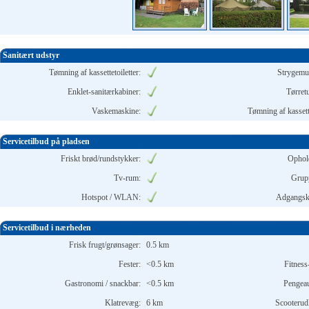
Sanitært udstyr
Tømning af kassettetoiletter:
Strygemu
Enklet-sanitærkabiner:
Tørret
Vaskemaskine:
Tømning af kassette
Servicetilbud på pladsen
Friskt brød/rundstykker:
Ophol
Tv-rum:
Grup
Hotspot / WLAN:
Adgangsko
Servicetilbud i nærheden
Frisk frugt/grønsager:
0.5 km
Fester:
<0.5 km
Fitness
Gastronomi / snackbar:
<0.5 km
Pengea
Klatrevæg:
6 km
Scooterudl