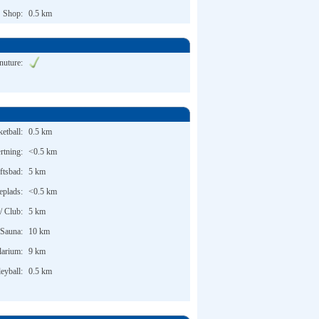
Shop:
0.5 km
nuture:
etball:
0.5 km
tning:
<0.5 km
ftsbad:
5 km
eplads:
<0.5 km
/ Club:
5 km
Sauna:
10 km
larium:
9 km
leyball:
0.5 km