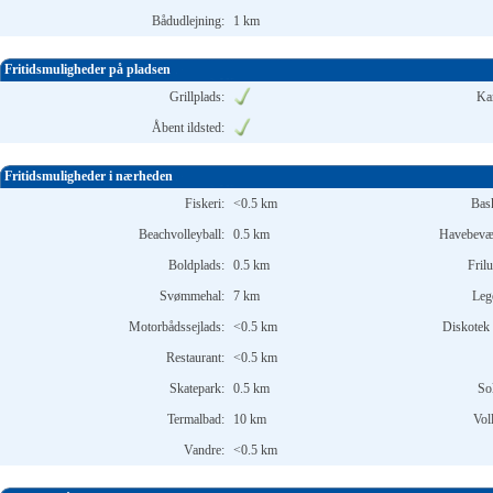
Bådudlejning:
1 km
Fritidsmuligheder på pladsen
Grillplads:
Ka
Åbent ildsted:
Fritidsmuligheder i nærheden
Fiskeri:
<0.5 km
Bask
Beachvolleyball:
0.5 km
Havebevær
Boldplads:
0.5 km
Frilu
Svømmehal:
7 km
Leg
Motorbådssejlads:
<0.5 km
Diskotek 
Restaurant:
<0.5 km
Skatepark:
0.5 km
So
Termalbad:
10 km
Vol
Vandre:
<0.5 km