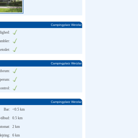
Campingplatz Wetzlar
lighed:
umbler:
toilet:
Campingplatz Wetzlar
dsrum:
perum:
ntrol:
Campingplatz Wetzlar
Bar:
<0.5 km
-tilbud:
0.5 km
utomat:
2 km
ejring:
6 km