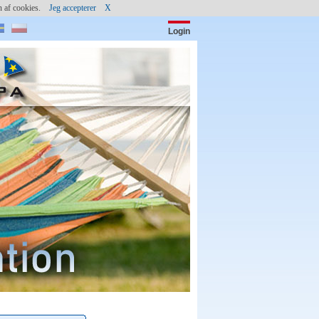
gen af cookies.
Jeg accepterer
X
Login
Password:
(c) shutterstock