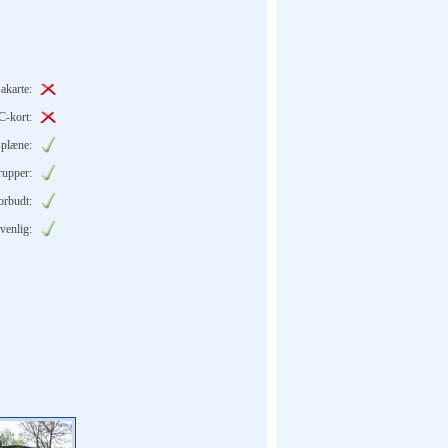
akarte:
C-kort:
splæne:
grupper:
orbudt:
venlig: