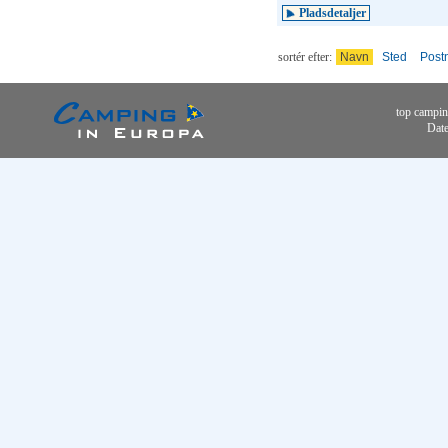
Pladsdetaljer
sortér efter:
Navn
Sted
Post
top campin
Date