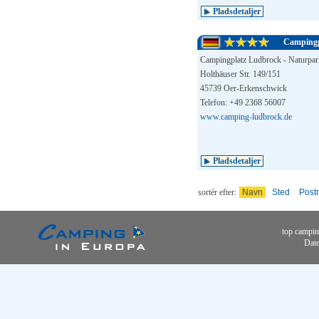
Pladsdetaljer
Campingp
Campingplatz Ludbrock - Naturpa
Holthäuser Str. 149/151
45739 Oer-Erkenschwick
Telefon: +49 2368 56007
www.camping-ludbrock.de
Pladsdetaljer
sortér efter:
Navn
Sted
Post
top campin
Date