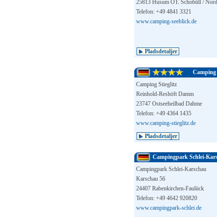
25813 Husum OT. Schobüll / Nord
Telefon: +49 4841 3321
www.camping-seeblick.de
Pladsdetaljer
Camping S
Camping Stieglitz
Reinhold-Reshöft Damm
23747 Ostseeheilbad Dahme
Telefon: +49 4364 1435
www.camping-stieglitz.de
Pladsdetaljer
Campingpark Schlei-Kar
Campingpark Schlei-Karschau
Karschau 56
24407 Rabenkirchen-Faulück
Telefon: +49 4642 920820
www.campingpark-schlei.de