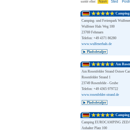
sortér efter:
Navn
Sted
Post
Camping-
Camping- und Ferienpark Wulfene
Wulfener Hals Weg 100
23769 Fehmarn
Telefon: +49 4371 86280
www.wulfenerhals.de
Pladsdetaljer
Am Rosen
Am Rosenfelder Strand Ostsee Ca
Rosenfelder Strand 1
23749 Rosenfelde - Grube
Telefon: +49 4365 979722
www.rosenfelder-strand.de
Pladsdetaljer
Campin
Camping EUROCAMPING ZEDA
Anhalter Platz 100