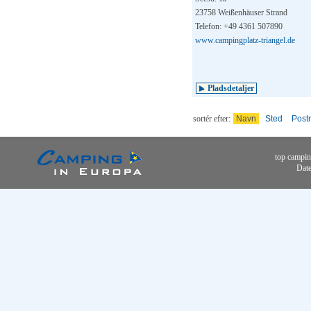
23758 Weißenhäuser Strand
Telefon: +49 4361 507890
www.campingplatz-triangel.de
Pladsdetaljer
sortér efter:
Navn
Sted
Post
top campin
Date